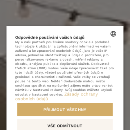
HOTEL
POKOJE
Odpovědné používání vašich údajů
My a naši partneři používáme soubory cookie a podobné
NABÍDKY
technologie k ukládání a zpřístupnění informací ve vašem
POLISH
zařízení a ke zpracování osobních údajů, jako je vaše IP
RESTAURACE
adresa, jedinečné identifikátory a údaje o prohlížení, pro
ENGLISH
personalizovanou reklamu a obsah, měření reklamy a
obsahu, analýzu publika a zlepšování služeb.
Dodavatelé
BUSINESS
třetích stran (1881)
mohou vaše údaje zpracovávat také pro
GERMAN
tyto i další účely, včetně používání přesných údajů o
Historie našeho hotelu na
SPA & WELLNESS
geolokaci a charakteristik zařízení. Vaše volby se vztahují
CZECH
pouze na tento web. Někteří dodavatelé mohou místo
fotografiích
souhlasu spoléhat na oprávněný zájem; máte právo vznést
ATRAKCE
námitku v
Nastavení reklamy
. Svůj souhlas můžete kdykoli
Zásady ochrany
odvolat v
Nastavení cookies
.
PODÍVEJTE SE DO NAŠÍ GALERIE
GALERIA
osobních údajů
KONTAKT
PŘIJMOUT VŠECHNY
6 výhod
PL
EN
DE
CZ
v případě přímé rezervace
VŠE ODMÍTNOUT