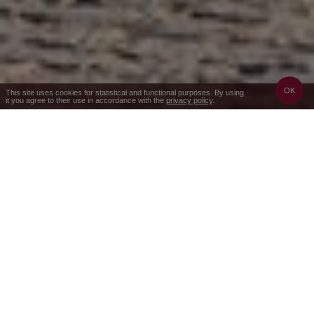
OK
This site uses cookies for statistical and functional purposes. By using
it you agree to their use in accordance with the
privacy policy
.
V SAMÉM SRDCI TOHOTO MALEBNÉHO
HORSKÉHO MĚSTEČKA SE NACHÁZÍ